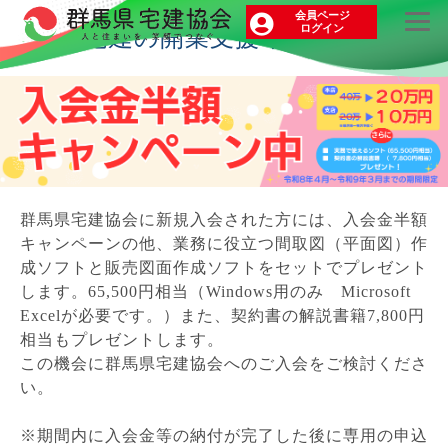
会員ページ
ログイン
群馬宅建の開業支援キャンペーン
群馬県宅建協会に新規入会された方には、入会金半額
キャンペーンの他、業務に役立つ間取図（平面図）作
成ソフトと販売図面作成ソフトをセットでプレゼント
します。65,500円相当（
Windows
用のみ
Microsoft
Excel
が必要です。）また、契約書の解説書籍7,800円
相当もプレゼントします。
この機会に群馬県宅建協会へのご入会をご検討くださ
い。
※期間内に入会金等の納付が完了した後に専用の申込