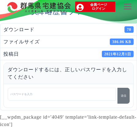
会員ページ
ログイン
２人目以降略歴書ファイル（法人）
ダウンロード
70
ファイルサイズ
386.06 KB
投稿日
2021年12月1日
ダウンロードするには、正しいパスワードを入力し
てください
[__wpdm_package id='4049' template='link-template-default-
icon']